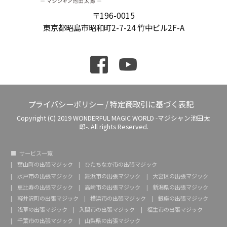
〒196-0015
東京都昭島市昭和町2-7-24 竹中ビル2F-A
プライバシーポリシー
/
特定商取引に基づく表記
Copyright (C) 2019 WONDERFUL MAGIC WORLD -マジシャン池田太
郎-. All rights Reserved.
サービス一覧
葉山町の出張マジック
ひたちなか市の出張マジック
水戸市の出張マジック
舞浜市の出張マジック
大宮区の出張マジック
恵比寿の出張マジック
高崎市の出張マジック
新潟県の出張マジック
軽井沢町の出張マジック
横浜市の出張マジック
銀座の出張マジック
浅草の出張マジック
入間市の出張マジック
福生市の出張マジック
千葉市の出張マジック
山梨県の出張マジック