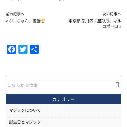
前の記事へ
次の記事へ
«
ぷーちゃん、優勝
東京都 品川区：屋形舟、マル
コポーロ
»
F
T
共
a
w
有
c
itt
e
er
b
o
カテゴリー
o
k
マジックについて
誕生日とマジック