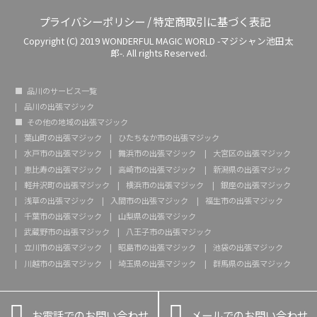
プライバシーポリシー
/
特定商取引に基づく表記
Copyright (C) 2019 WONDERFUL MAGIC WORLD -マジシャン池田太
郎-. All rights Reserved.
品川のサービス一覧
品川の出張マジック
その他の地域の出張マジック
葉山町の出張マジック
ひたちなか市の出張マジック
水戸市の出張マジック
舞浜市の出張マジック
大宮区の出張マジック
恵比寿の出張マジック
高崎市の出張マジック
新潟県の出張マジック
軽井沢町の出張マジック
横浜市の出張マジック
銀座の出張マジック
浅草の出張マジック
入間市の出張マジック
福生市の出張マジック
千葉市の出張マジック
山梨県の出張マジック
武蔵野市の出張マジック
八王子市の出張マジック
立川市の出張マジック
昭島市の出張マジック
池袋の出張マジック
川越市の出張マジック
埼玉県の出張マジック
群馬県の出張マジック


お電話でのお問い合わせ
メールでのお問い合わせ