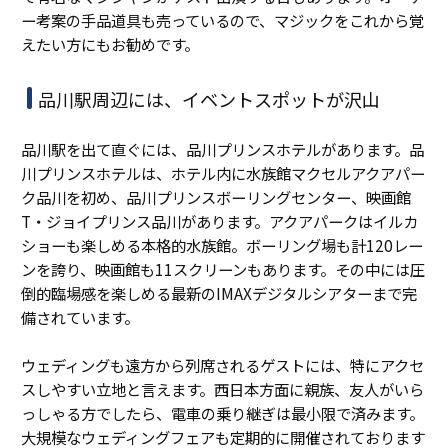
ー考案の手品道具も売っているので、マジックをこれから覚
えたい方にもお勧めです。
品川駅周辺には、イベントスポットが沢山
品川駅を出て直ぐには、品川プリンスホテルがあります。品
川プリンスホテルは、ホテル内に水族館マクセルアクアパー
ク品川を初め、品川プリンスボーリングセンター、映画館
T・ジョイプリンス品川があります。アクアパークはイルカ
ショーも楽しめる本格的水族館。ボーリング場も計120レー
ンを誇り、映画館も11スクリーンもあります。その中には圧
倒的臨場感を楽しめる最新のIMAXデジタルシアターまで完
備されています。
ウェディングも遠方から列席されるゲストには、特にアクセ
スしやすい立地と言えます。西日本方面に親族、友人がいら
っしゃる方でしたら、電車の乗り継ぎは最小限で済みます。
大規模なウェディングフェアも定期的に開催されております