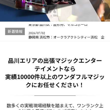
八王子滝山：イオンモールに行きました！
2026/07/04
東京都 品川区：屋形舟、マルコポーロ
2026/07/02
静岡県 浜松市：オークラアクトシティー浜松 企
新着情報
業様イベントマ…
2026/07/13
2026,昭島市くじら祭に今年も出店します
品川エリアの出張マジックエンター
テイメントなら
実績10000件以上のワンダフルマジッ
クにお任せください！
数多くの実戦現場経験を踏まえて、ワンランク上