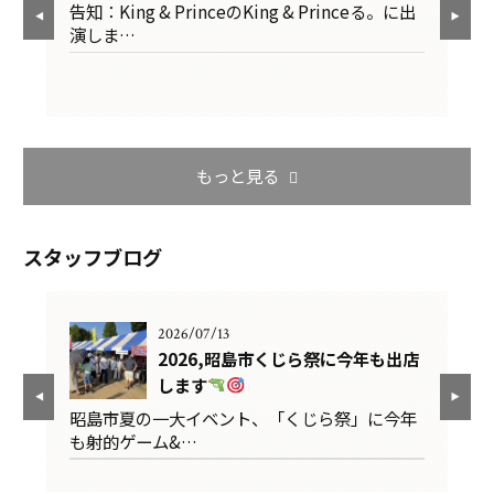
夜
告知：King & PrinceのKing & Princeる。に出
台
演しま…
り
もっと見る
スタッフブログ
2026/07/13
きま
2026,昭島市くじら祭に今年も出店
します
レ
昭島市夏の一大イベント、「くじら祭」に今年
セ
も射的ゲーム&…
ク