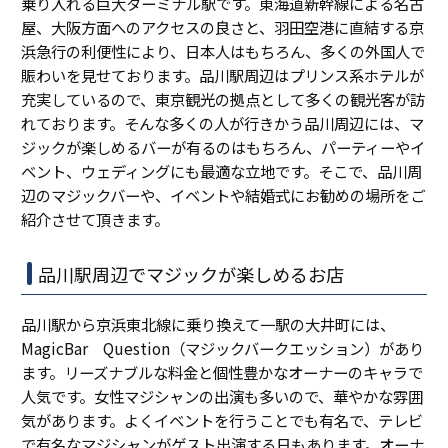
乗り入れる巨大ターミナル駅です。東海道新幹線による名古
屋、大阪方面へのアクセスの良さと、羽田空港に直結する京
浜急行の利便性により、日本人はもちろん、多くの外国人で
賑わいを見せております。品川駅周辺はプリンス系ホテルが
充実しているので、東京観光の拠点として多くの観光客が訪
れております。そんな多くの人が行きかう品川周辺には、マ
ジックが楽しめるバーが有るのはもちろん、パーティーやイ
ベント、ウェディングにも最適な立地です。そこで、品川周
辺のマジックバーや、イベントや結婚式にお勧めの場所をご
紹介させて頂きます。
品川駅周辺でマジックが楽しめるお店
品川駅から京浜東北線に乗り換えて一駅の大井町には、
MagicBar Question（マジックバークエッション）があり
ます。リーズナブルな料金と個性豊かなオーナーのキャラで
人気です。女性マジシャンの出演も多いので、華やかな雰囲
気があります。よくイベントを行うことでも有名で、テレビ
で有名なマジシャンがゲスト出演する日もあります。オーナ