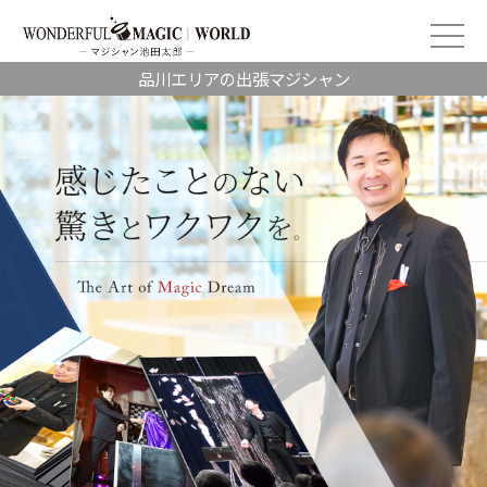
品川エリアの出張マジシャン
2026/07/02
静岡県 浜松市：オークラアクトシティー浜松 企
業様イベントマ…
2026/07/13
2026,昭島市くじら祭に今年も出店します
2026/07/09
東京都 新橋：タミヤプラモデルファクトリー
2026/07/06