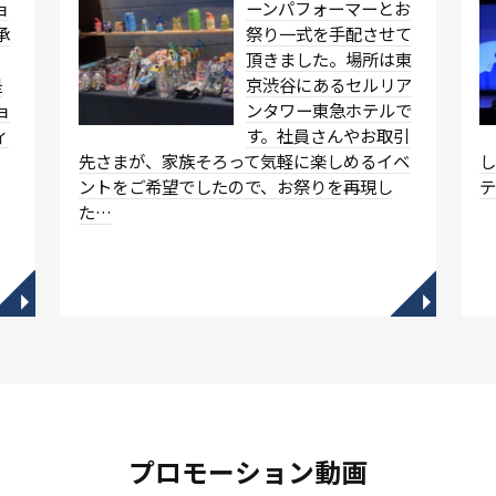
ョ
ーンパフォーマーとお
承
祭り一式を手配させて
頂きました。場所は東
是
京渋谷にあるセルリア
ョ
ンタワー東急ホテルで
ィ
す。社員さんやお取引
先さまが、家族そろって気軽に楽しめるイベ
ントをご希望でしたので、お祭りを再現し
た…
◥
◥
プロモーション動画